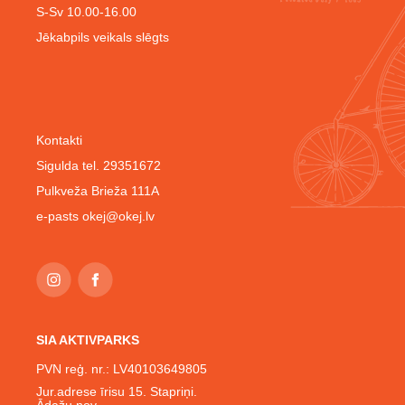
S-Sv 10.00-16.00
Jēkabpils veikals slēgts
Kontakti
Sigulda tel. 29351672
Pulkveža Brieža 111A
e-pasts
okej@okej.lv
SIA AKTIVPARKS
PVN reģ. nr.: LV40103649805
Jur.adrese īrisu 15. Stapriņi.