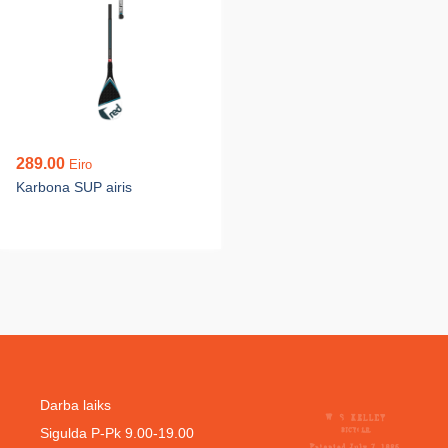
289.00
Eiro
Karbona SUP airis
Darba laiks
Sigulda P-Pk 9.00-19.00