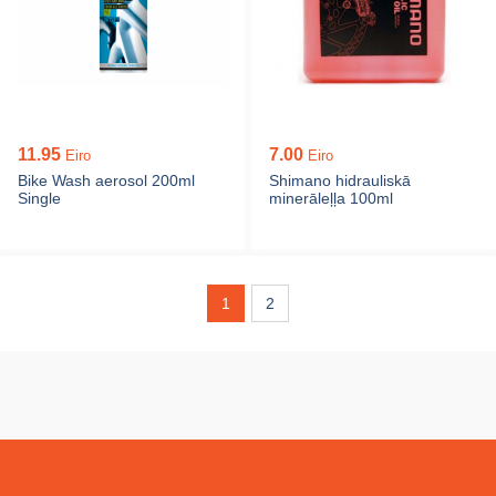
11.95
7.00
Eiro
Eiro
Bike Wash aerosol 200ml
Shimano hidrauliskā
Single
minerāleļļa 100ml
1
2