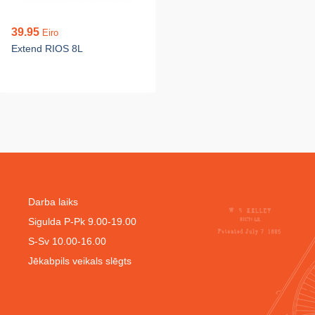
39.95
Eiro
Extend RIOS 8L
Darba laiks
Sigulda P-Pk 9.00-19.00
S-Sv 10.00-16.00
Jēkabpils veikals slēgts