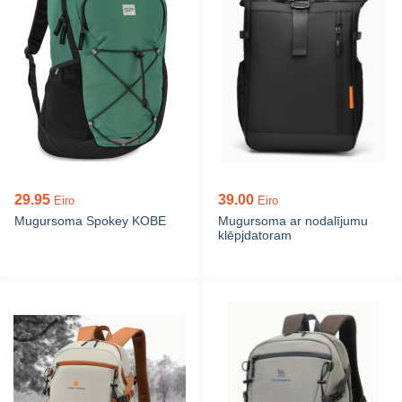
29.95
39.00
Eiro
Eiro
Mugursoma Spokey KOBE
Mugursoma ar nodalījumu
klēpjdatoram