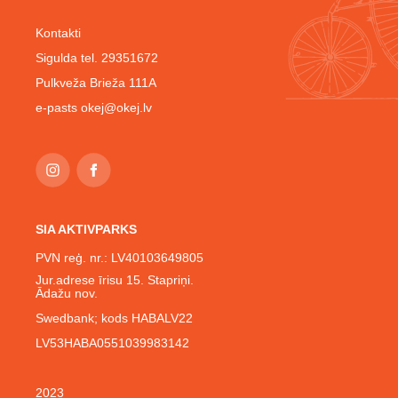
Kontakti
Sigulda tel. 29351672
Pulkveža Brieža 111A
e-pasts
okej@okej.lv
SIA AKTIVPARKS
PVN reģ. nr.: LV40103649805
Jur.adrese īrisu 15. Stapriņi.
Ādažu nov.
Swedbank; kods HABALV22
LV53HABA0551039983142
2023