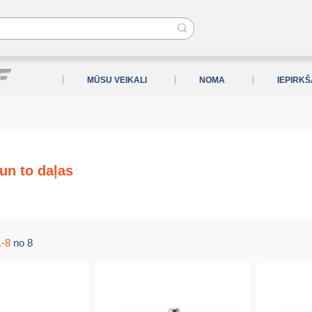
MŪSU VEIKALI
NOMA
IEPIRK
 un to daļas
1-8
no 8