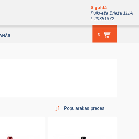
Siguldā
Pulkveža Brieža 111A
t. 29351672
0
ŠANĀS
Populārākās preces