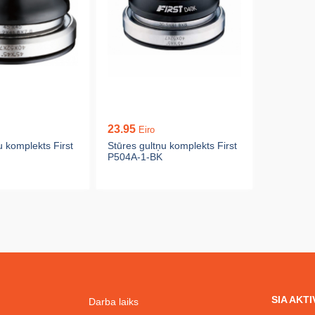
23.95
Eiro
u komplekts First
Stūres gultņu komplekts First
P504A-1-BK
SIA AKT
Darba laiks