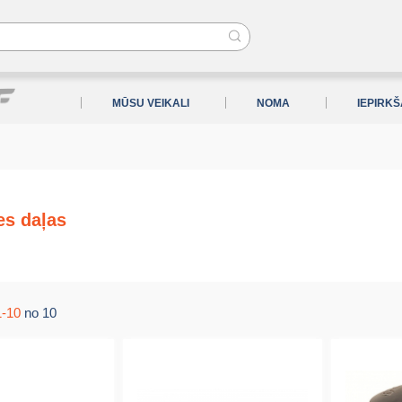
MŪSU VEIKALI
NOMA
IEPIRK
es daļas
1-10
no 10