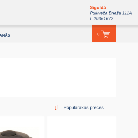
Siguldā
Pulkveža Brieža 111A
t. 29351672
0
ŠANĀS
Populārākās preces