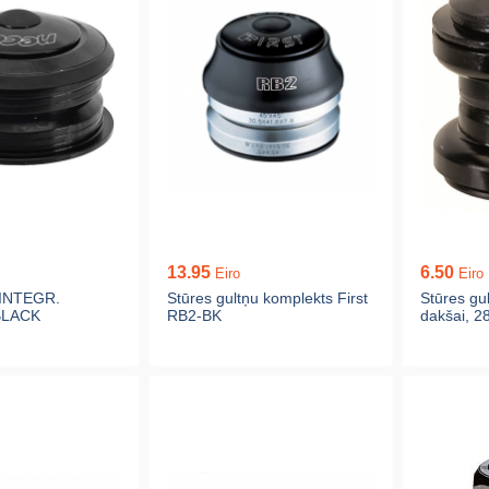
13.95
6.50
Eiro
Eiro
INTEGR.
Stūres gultņu komplekts First
Stūres gu
 BLACK
RB2-BK
dakšai, 2