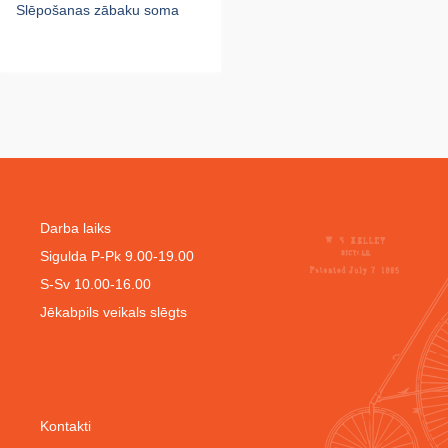
Slēpošanas zābaku soma
Darba laiks
Sigulda P-Pk 9.00-19.00
S-Sv 10.00-16.00
Jēkabpils veikals slēgts
Kontakti