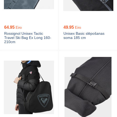
64.95
49.95
Eiro
Eiro
Rossignol Unisex Tactic
Unisex Basic slēpošanas
Travel Ski Bag Ex Long 160-
soma 185 cm
210cm