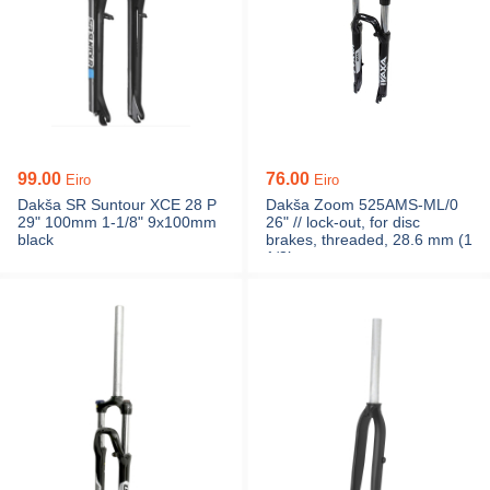
99.00
76.00
Eiro
Eiro
Dakša SR Suntour XCE 28 P
Dakša Zoom 525AMS-ML/0
29" 100mm 1-1/8" 9x100mm
26" // lock-out, for disc
black
brakes, threaded, 28.6 mm (1
1/8’