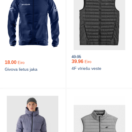
49.95
39.96
Eiro
18.00
Eiro
4F vīriešu veste
Givova lietus jaka