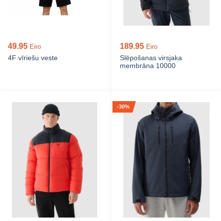
49.95
189.95
Eiro
Eiro
4F vīriešu veste
Slēpošanas virsjaka
membrāna 10000
-30%