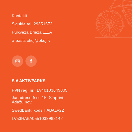
Kontakti
Sigulda tel. 29351672
Pulkveža Brieža 111A
e-pasts
okej@okej.lv
SIA AKTIVPARKS
PVN reģ. nr.: LV40103649805
Jur.adrese īrisu 15. Stapriņi.
Ādažu nov.
Swedbank; kods HABALV22
LV53HABA0551039983142