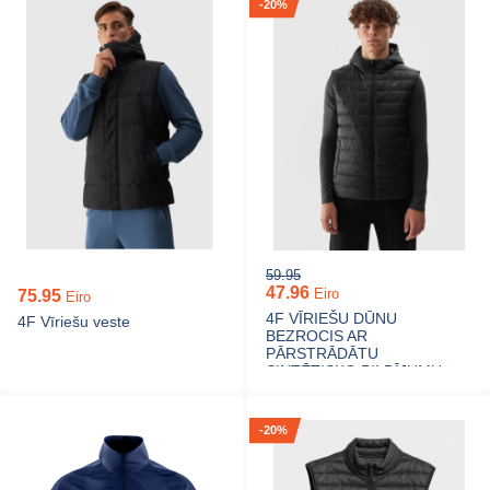
-20%
59.95
47.96
Eiro
75.95
Eiro
4F VĪRIEŠU DŪNU
4F Vīriešu veste
BEZROCIS AR
PĀRSTRĀDĀTU
SINTĒTISKO PILDĪJUMU
-20%