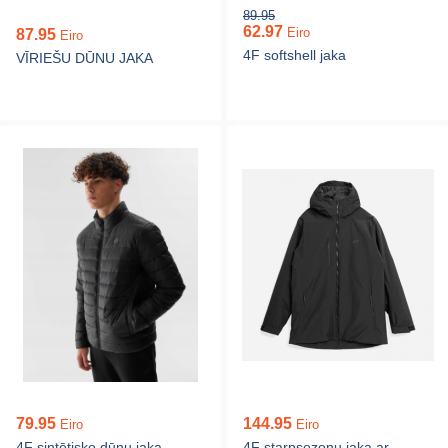
89.95
62.97
Eiro
87.95
Eiro
4F softshell jaka
VĪRIEŠU DŪNU JAKA
79.95
144.95
Eiro
Eiro
4F sintētisko dūnu jaka
4F starpsezonu jaka ar