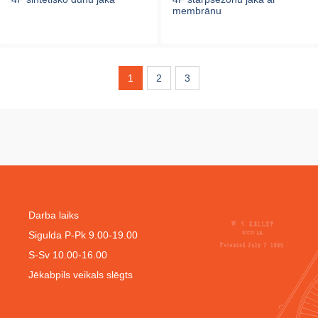
membrānu
1
2
3
Darba laiks
Sigulda P-Pk 9.00-19.00
S-Sv 10.00-16.00
Jēkabpils veikals slēgts