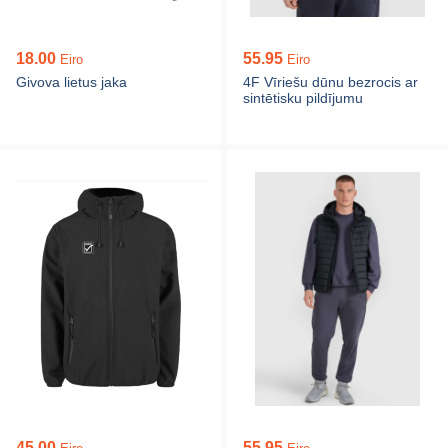
18.00
55.95
Eiro
Eiro
Givova lietus jaka
4F Vīriešu dūnu bezrocis ar
sintētisku pildījumu
45.00
55.95