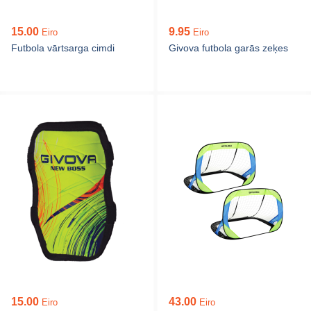
15.00
9.95
Eiro
Eiro
Futbola vārtsarga cimdi
Givova futbola garās zeķes
15.00
43.00
Eiro
Eiro