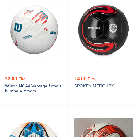
32.00
14.00
Eiro
Eiro
Wilson NCAA Vantage futbola
SPOKEY MERCURY
bumba 4.izmērs