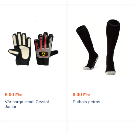
8.00
9.00
Eiro
Eiro
Vārtsarga cimdi Crystal
Futbola getras
Junior