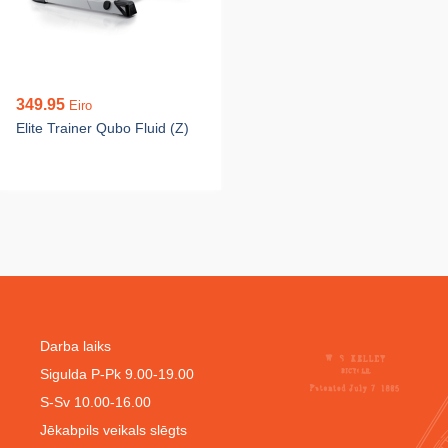
349.95
Eiro
Elite Trainer Qubo Fluid (Z)
Darba laiks
Sigulda P-Pk 9.00-19.00
S-Sv 10.00-16.00
Jēkabpils veikals slēgts