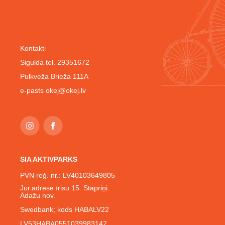
Kontakti
Sigulda tel. 29351672
Pulkveža Brieža 111A
e-pasts
okej@okej.lv
SIA AKTIVPARKS
PVN reģ. nr.: LV40103649805
Jur.adrese īrisu 15. Stapriņi.
Ādažu nov.
Swedbank; kods HABALV22
LV53HABA0551039983142