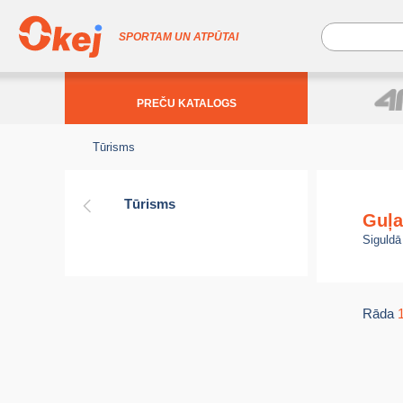
SPORTAM UN ATPŪTAI
PREČU KATALOGS
Tūrisms
Tūrisms
Guļ
Siguldā
Rāda