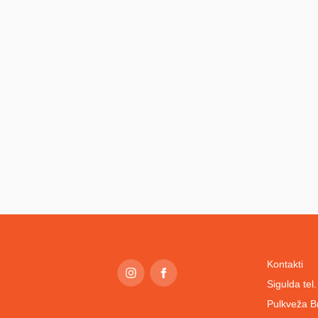
Kontakti
Sigulda te
Pulkveža B