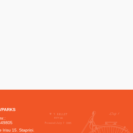
IVPARKS
nr.:
649805
 īrisu 15. Stapriņi.