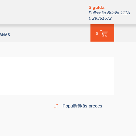
Siguldā
Pulkveža Brieža 111A
t. 29351672
0
ŠANĀS
Populārākās preces