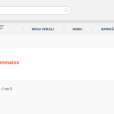
MŪSU VEIKALI
NOMA
IEPIRK
ammaiss
1-0
no 0