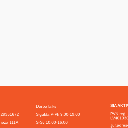
SIA AKT
Darba laiks
PVN reģ. 
l. 29351672
Sigulda P-Pk 9.00-19.00
LV40103
rieža 111A
S-Sv 10.00-16.00
Jur.adrese